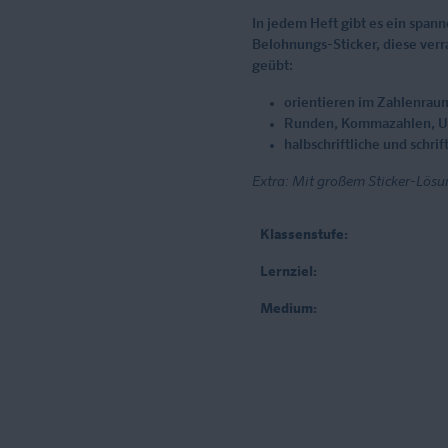
In jedem Heft gibt es ein span
Belohnungs-Sticker, diese ver
geübt:
orientieren im Zahlenraum
Runden, Kommazahlen, U
halbschriftliche und schr
Extra: Mit großem Sticker-Lösun
Klassenstufe:
Lernziel:
Medium: