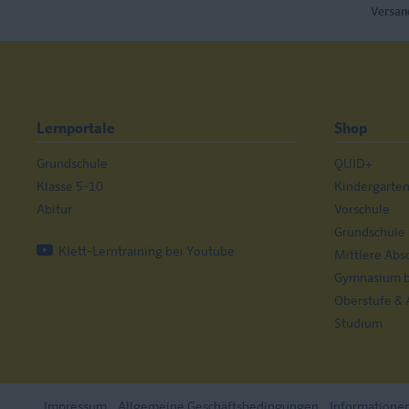
Versan
Lernportale
Shop
Grundschule
QUID+
Klasse 5-10
Kindergarte
Abitur
Vorschule
Grundschule
Klett-Lerntraining bei Youtube
Mittlere Abs
Gymnasium bi
Oberstufe & 
Studium
Impressum
Allgemeine Geschäftsbedingungen
Informatione