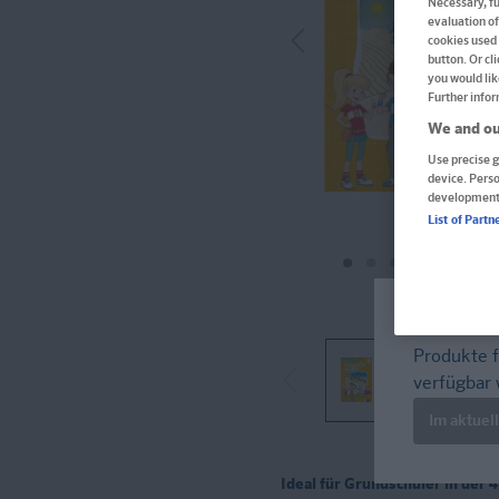
Necessary, fu
evaluation of
cookies used 
button. Or cl
you would lik
Further infor
We and ou
Use precise g
device. Pers
development
List of Partn
Welcome!
Produkte f
verfügbar 
Im aktuel
Ideal für Grundschüler in der 