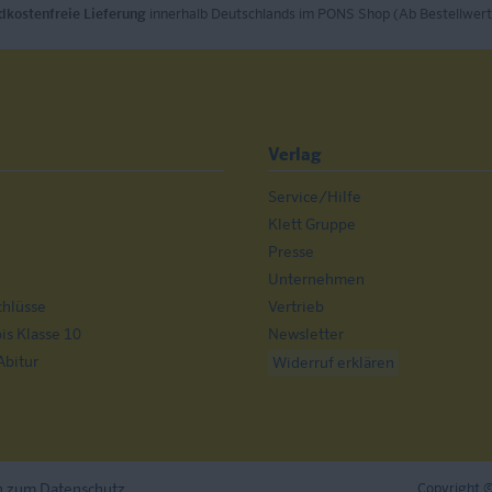
dkostenfreie Lieferung
innerhalb Deutschlands im PONS Shop (Ab Bestellwert
Verlag
Service/Hilfe
n
Klett Gruppe
Presse
Unternehmen
chlüsse
Vertrieb
s Klasse 10
Newsletter
Abitur
Widerruf erklären
n zum Datenschutz
Copyright ©