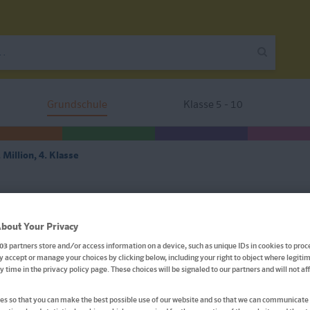
Grundschule
Klasse 5 - 10
Million, 4. Klasse
Klett Die Mathe-Helden: R
bout Your Privacy
Million, 4. Klasse
03
partners store and/or access information on a device, such as unique IDs in cookies to proc
 accept or manage your choices by clicking below, including your right to object where legitim
ny time in the privacy policy page. These choices will be signaled to our partners and will not a
Mathematik in der Grundschule
s so that you can make the best possible use of our website and so that we can communicate 