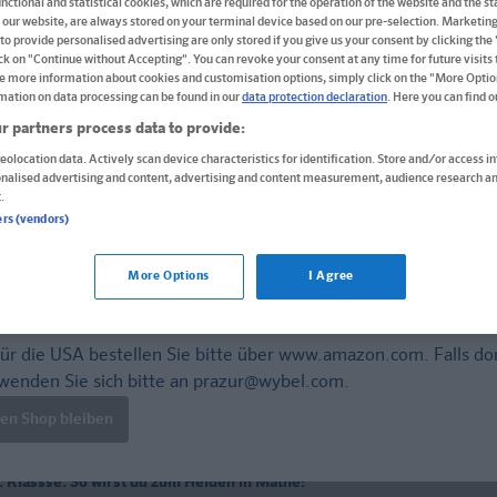
nctional and statistical cookies, which are required for the operation of the website and the sta
Buch
 our website, are always stored on your terminal device based on our pre-selection. Marketin
to provide personalised advertising are only stored if you give us your consent by clicking the
Format: 17,0 x 24,0 cm, 64 Seiten
ick on "Continue without Accepting". You can revoke your consent at any time for future visits t
ISBN: 978-3-12-949425-7
e more information about cookies and customisation options, simply click on the "More Optio
mation on data processing can be found in our
data protection declaration
. Here you can find 
r partners process data to provide:
Derzeit nicht erhältlich.
eolocation data. Actively scan device characteristics for identification. Store and/or access i
Vergriffen, wird abgel�st durch neue Ausgabe.
onalised advertising and content, advertising and content measurement, audience research an
.
ers (vendors)
Neueste Ausgabe
More Options
I Agree
ür die USA bestellen Sie bitte über
www.amazon.com
. Falls do
wenden Sie sich bitte an
prazur@wybel.com
.
len Shop bleiben
4. Klassse. So wirst du zum Helden in Mathe: