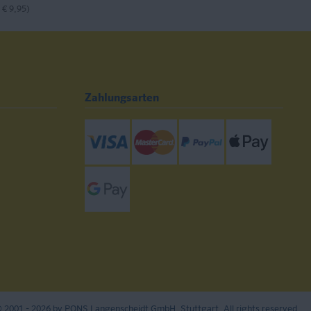
 € 9,95)
Zahlungsarten
Visa
Mastercard
Paypal
ApplePay
GooglePay
 2001 - 2026 by PONS Langenscheidt GmbH, Stuttgart. All rights reserved.