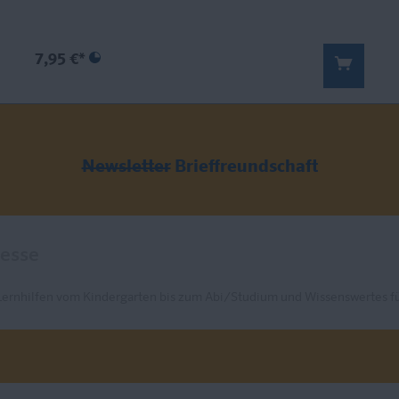
7,95 €*
Newsletter
Brieffreundschaft
Lernhilfen vom Kindergarten bis zum Abi/Studium und Wissenswertes fü