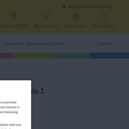
Shop Deutschland (EUR)
Service/Hilfe
Wunschliste
Anmelden
Warenkorb
Oberstufe, Abitur und Studium
Specials
echnen bis 1
ess personal
ate interest is
ffect browsing
better with you.