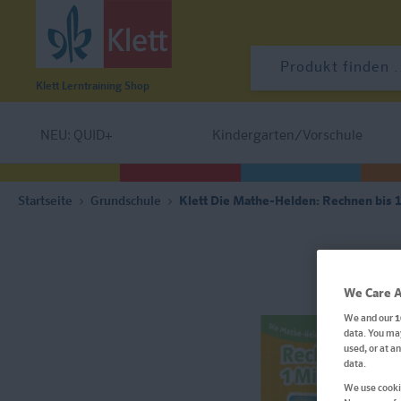
Klett Lerntraining
Shop
NEU: QUID+
Kindergarten/Vorschule
Startseite
Grundschule
Klett Die Mathe-Helden: Rechnen bis 1 
We Care A
We and our
1
data. You may
used, or at a
data.
We use cookie