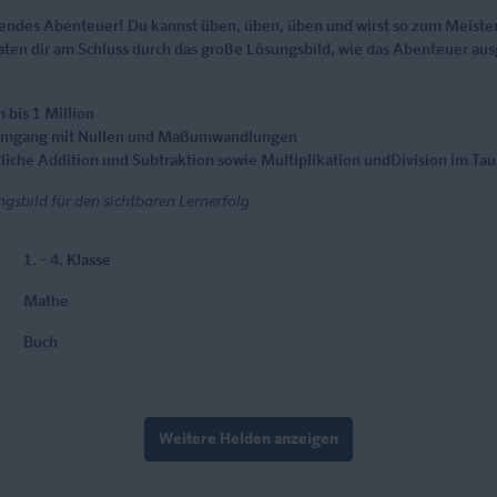
nendes Abenteuer! Du kannst üben, üben, üben und wirst so zum Meister:
raten dir am Schluss durch das große Lösungsbild, wie das Abenteuer a
 bis 1 Million
mgang mit Nullen und Maßumwandlungen
iftliche Addition und Subtraktion sowie Multiplikation undDivision im T
gsbild für den sichtbaren Lernerfolg.
1. - 4. Klasse
Mathe
Buch
Weitere Helden anzeigen