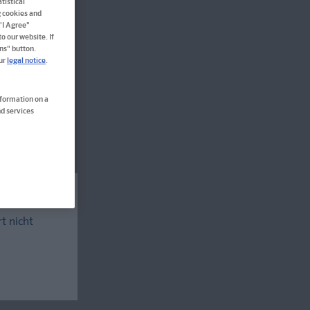
tistical
g cookies and
 "I Agree"
o our website. If
ns" button.
our
legal notice
.
nformation on a
d services
rt nicht