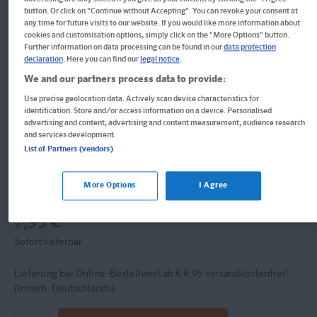
button. Or click on "Continue without Accepting". You can revoke your consent at
Klett Die Mathe-Helden:
any time for future visits to our website. If you would like more information about
cookies and customisation options, simply click on the "More Options" button.
Further information on data processing can be found in our
data protection
Grundrechenarten 4. Klasse
declaration
. Here you can find our
legal notice
.
We and our partners process data to provide:
Mathematik in der Grundschule
Use precise geolocation data. Actively scan device characteristics for
identification. Store and/or access information on a device. Personalised
advertising and content, advertising and content measurement, audience research
Buch
and services development.
List of Partners (vendors)
Format: 17,0 x 24,0 cm, 80 Seiten
ISBN: 978-3-12-949863-7
More Options
I Agree
Informationen für Lehrer:innen und Referendar:innen
7,95 €
Sofort lieferbar
Lieferung bei Online-Bestellwert ab € 9,95
versandkostenfrei!
(innerh. Deutschlands)