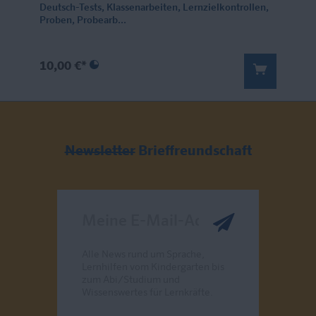
Deutsch-Tests, Klassenarbeiten, Lernzielkontrollen,
Proben, Probearb...
10,00 €*
Newsletter
Brieffreundschaft
Meine E-Mail-Adresse
Alle News rund um Sprache,
Lernhilfen vom Kindergarten bis
zum Abi/Studium und
Wissenswertes für Lernkräfte.
Send