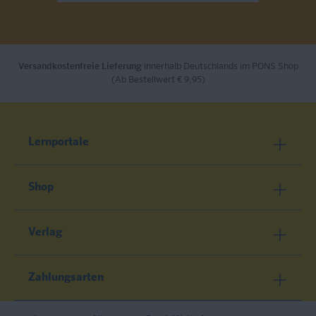
Versandkostenfreie Lieferung
innerhalb Deutschlands im PONS Shop
(Ab Bestellwert € 9,95)
Lernportale
Shop
Verlag
Zahlungsarten