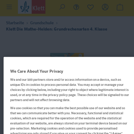
Startseite
Grundschule
Klett Die Mathe-Helden: Grundrechenarten 4. Klasse
We Care About Your Privacy
We and our
103
partners store and/or access information on a device, such as
unique IDs in cookies to process personal data. You may accept or manage your
choices by clicking below, including your right to object where legitimate interest is
used, or at any time in the privacy policy page. These choices will be signaled to our
partners and will not affect browsing data.
We use cookies so that you can make the best possible use of our website and so
that we can communicate better with you. Necessary, functional and statistical
cookies, which are required for the operation of the website and the statistical
evaluation of our website, are always stored on your terminal device based on our
Im Buch blättern
pre-selection. Marketing cookies and cookies used to provide personalised
advertising are only stored if you give us your consent by clicking the "I Agree"