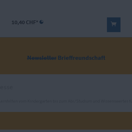
10,40 CHF*
Newsletter
Brieffreundschaft
Lernhilfen vom Kindergarten bis zum Abi/Studium und Wissenswertes fü