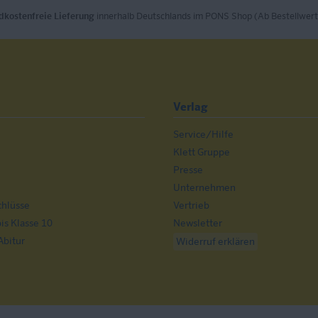
dkostenfreie Lieferung
innerhalb Deutschlands im PONS Shop (Ab Bestellwert
Verlag
Service/Hilfe
n
Klett Gruppe
Presse
Unternehmen
chlüsse
Vertrieb
s Klasse 10
Newsletter
Abitur
Widerruf erklären