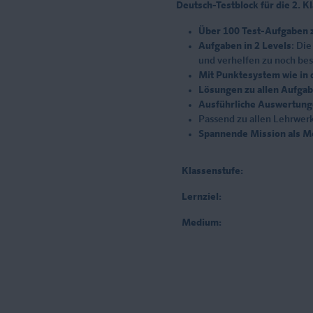
Deutsch-Testblock für die 2. 
Über 100 Test-Aufgaben z
Aufgaben in 2 Levels
: Di
und verhelfen zu noch be
Mit Punktesystem wie in 
Lösungen zu allen Aufga
Ausführliche Auswertun
Passend zu allen Lehrwerk
Spannende Mission als Mo
Klassenstufe:
Lernziel:
Medium: