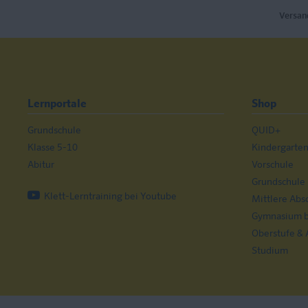
Versan
Lernportale
Shop
Grundschule
QUID+
Klasse 5-10
Kindergarte
Abitur
Vorschule
Grundschule
Klett-Lerntraining bei Youtube
Mittlere Abs
Gymnasium bi
Oberstufe & 
Studium