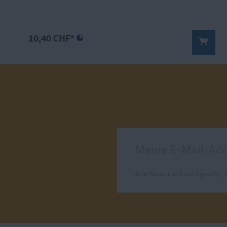
10,40 CHF*
Meine E-Mail-Adresse
Alle News rund um Sprache, 
Send