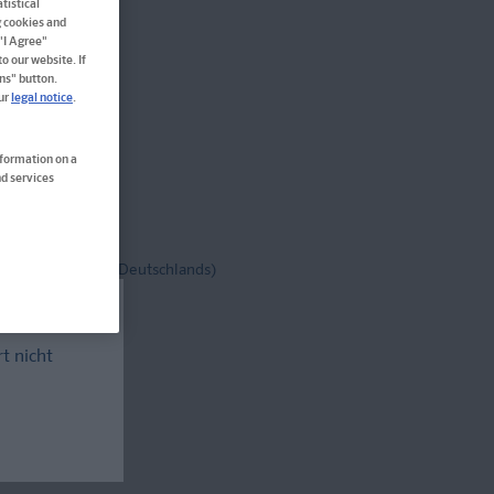
tistical
g cookies and
 "I Agree"
o our website. If
ns" button.
our
legal notice
.
en
nformation on a
d services
tenfrei!
(innerh. Deutschlands)
rt nicht