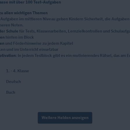
Klasse mit über 100 Test-Aufgaben
u allen wichtigen Themen
e Aufgaben im mittleren Niveau geben Kindern Sicherheit, die Aufgaben
sseren Noten.
der Schule
für Tests, Klassenarbeiten, Lernzielkontrollen und Schulauf
ben
hinten im Block
gen
und Förderhinweise zu jedem Kapitel
en und im Unterricht einsetzbar
tivation
: In jedem Testblock gibt es ein motivierendes Rätsel, das am 
1. - 4. Klasse
Deutsch
Buch
Weitere Helden anzeigen