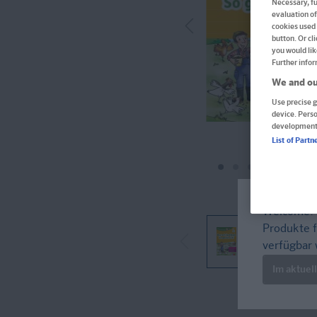
Necessary, fu
evaluation of
cookies used 
button. Or cl
you would lik
Further infor
We and ou
Use precise g
device. Pers
development
List of Partn
Welcome!
Produkte f
verfügbar 
Im aktuel
Im Buch blättern