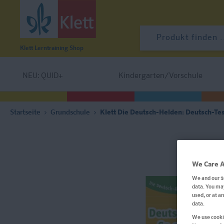
Klett Lerntraining
Shop
NEU: QUID+
Kindergarten/Vorschule
Startseite
Grundschule
Klett Die Deutsch-Helden: Deutsch-Test
We Care A
We and our
1
data. You may
used, or at a
data.
We use cookie