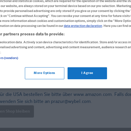
nctional and statistical cookies, which are required for the operation of the website and the sta
 our website, are always stored on your terminal device based on our pre-selection. Marketin
Buch
to provide personalised advertising are only stored if you give us your consent by clicking the
ick on "Continue without Accepting". You can revoke your consent at any time for future visits t
Format: 15,0 x 21,0 cm, 144 Seiten
e more information about cookies and customisation options, simply click on the "More Optio
ISBN: 978-3-12-949684-8
mation on data processing can be found in our
data protection declaration
. Here you can find 
r partners process data to provide:
Informationen für Lehrer:innen und Referendar:inn
eolocation data. Actively scan device characteristics for identification. Store and/or access i
11,70 CHF
onalised advertising and content, advertising and content measurement, audience research an
.
Sofort lieferbar
ers (vendors)
Lieferung bei Online-Bestellwert ab € 9,95
versandkos
More Options
I Agree
In den Warenkorb
ür die USA bestellen Sie bitte über
www.amazon.com
. Falls do
wenden Sie sich bitte an
prazur@wybel.com
.
len Shop bleiben