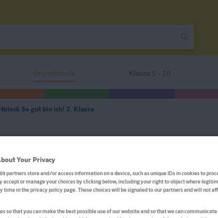
Grundschule
Klasse 5 - 10
block So gut bin ich! 2. Klasse
Klett Die Deutsch-Helden:
bout Your Privacy
Testblock So gut bin ich! 2
03
partners store and/or access information on a device, such as unique IDs in cookies to proc
 accept or manage your choices by clicking below, including your right to object where legitim
ny time in the privacy policy page. These choices will be signaled to our partners and will not a
Mit Punktesystem wie in der Schule für Tests, Klassen
s so that you can make the best possible use of our website and so that we can communicate 
und Schulaufgaben