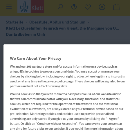
Startseite
Oberstufe, Abitur und Studium
Klett Lektürehilfen Heinrich von Kleist, Die Marquise von O…
Das Erdbeben in Chili
We Care About Your Privacy
We and our
103
partners store and/or access information on a device, such as
unique IDs in cookies to process personal data. You may accept or manage your
choices by clicking below, including your right to object where legitimate interest is
used, or at any time in the privacy policy page. These choices will be signaled to our
partners and will not affect browsing data.
We use cookies so that you can make the best possible use of our website and so
that we can communicate better with you. Necessary, functional and statistical
cookies, which are required for the operation of the website and the statistical
evaluation of our website, are always stored on your terminal device based on our
pre-selection. Marketing cookies and cookies used to provide personalised
advertising are only stored if you give us your consent by clicking the "I Agree"
button. Or click on "Continue without Accepting". You can revoke your consent at
any time for future visits to our website. If you would like more information about