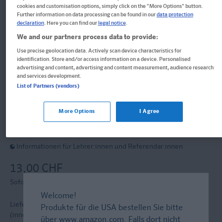
Im Buch blättern
cookies and customisation options, simply click on the "More Options" button.
Further information on data processing can be found in our
data protection
declaration
. Here you can find our
legal notice
.
Klett Lektürehilfen Heinrich von
We and our partners process data to provide:
Kleist, Die Marquise von O…
Use precise geolocation data. Actively scan device characteristics for
identification. Store and/or access information on a device. Personalised
Das Erdbeben in Chili
advertising and content, advertising and content measurement, audience research
and services development.
List of Partners (vendors)
Interpretationshilfe für Oberstufe und Abitur
More Options
I Agree
Format: 12,9 x 20,0 cm, 159 Seiten
ISBN: 978-3-12-923144-9
Informationen für Lehrer:innen und Referendar:innen
13,00 CHF
Sofort lieferbar
Welcome!
Lieferung bei Online-Bestellwert ab € 9,95
versandkostenfrei!
Produkte für die USA bestellen Sie bitte
(innerh. Deutschlands)
über
www.amazon.com
. Falls dort nicht