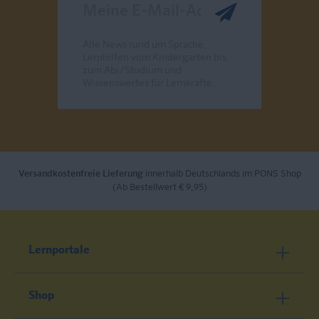
Meine E-Mail-Adresse
Alle News rund um Sprache,
Lernhilfen vom Kindergarten bis
zum Abi/Studium und
Wissenswertes für Lernkräfte.
Send
Versandkostenfreie Lieferung
innerhalb Deutschlands im PONS Shop
(Ab Bestellwert € 9,95)
Lernportale
Shop