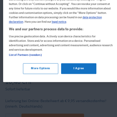
button. Or click on "Continue without Accepting". You can revoke your consent at
Klett Die Mathe-Helden:
any time for future visits to our website. If you would like more information about
cookies and customisation options, simply click on the "More Options" button.
Further information on data processing can be found in our
data protection
Grundrechenarten 4. Klasse
declaration
. Here you can find our
legal notice
.
We and our partners process data to provide:
Mathematik in der Grundschule
Use precise geolocation data. Actively scan device characteristics for
identification. Store and/or access information on a device. Personalised
advertising and content, advertising and content measurement, audience research
Buch
and services development.
List of Partners (vendors)
Format: 17,0 x 24,0 cm, 80 Seiten
ISBN: 978-3-12-949863-7
More Options
I Agree
Informationen für Lehrer:innen und Referendar:innen
10,40 CHF
Sofort lieferbar
Lieferung bei Online-Bestellwert ab € 9,95
versandkostenfrei!
(innerh. Deutschlands)