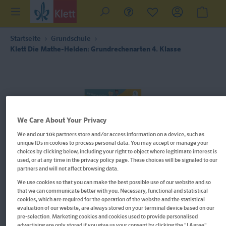
Startseite
Grundschule
Klett Die Mathe-Helden: Grundrechenarten 4. Klasse
We Care About Your Privacy
We and our
103
partners store and/or access information on a device, such as
unique IDs in cookies to process personal data. You may accept or manage your
choices by clicking below, including your right to object where legitimate interest is
used, or at any time in the privacy policy page. These choices will be signaled to our
partners and will not affect browsing data.
We use cookies so that you can make the best possible use of our website and so
that we can communicate better with you. Necessary, functional and statistical
cookies, which are required for the operation of the website and the statistical
evaluation of our website, are always stored on your terminal device based on our
Im Buch blättern
pre-selection. Marketing cookies and cookies used to provide personalised
advertising are only stored if you give us your consent by clicking the "I Agree"