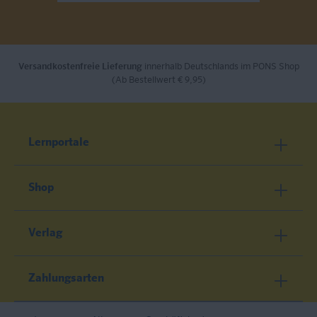
Versandkostenfreie Lieferung
innerhalb Deutschlands im PONS Shop
(Ab Bestellwert € 9,95)
Lernportale
Shop
Verlag
Zahlungsarten