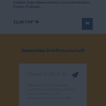
Deutsch-Tests, Klassenarbeiten, Lernzielkontrollen,
Proben, Probearb...
13,00 CHF*
Newsletter
Brieffreundschaft
Meine E-Mail-Adresse
Alle News rund um Sprache,
Lernhilfen vom Kindergarten bis
zum Abi/Studium und
Wissenswertes für Lernkräfte.
Send