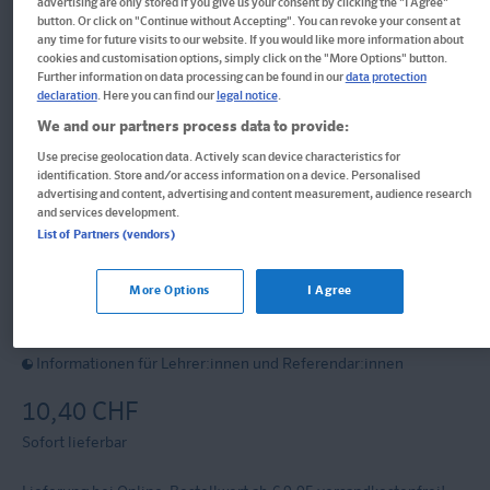
Im Buch blättern
advertising are only stored if you give us your consent by clicking the "I Agree"
button. Or click on "Continue without Accepting". You can revoke your consent at
any time for future visits to our website. If you would like more information about
Klett Die Mathe-Helden:
cookies and customisation options, simply click on the "More Options" button.
Further information on data processing can be found in our
data protection
declaration
. Here you can find our
legal notice
.
Knobelaufgaben für Mathe-
We and our partners process data to provide:
Helden 4. Klasse
Use precise geolocation data. Actively scan device characteristics for
identification. Store and/or access information on a device. Personalised
advertising and content, advertising and content measurement, audience research
and services development.
Mathematik in der Grundschule
List of Partners (vendors)
Buch
More Options
I Agree
Format: 17,0 x 24,0 cm, 64 Seiten
ISBN: 978-3-12-949642-8
Informationen für Lehrer:innen und Referendar:innen
10,40 CHF
Sofort lieferbar