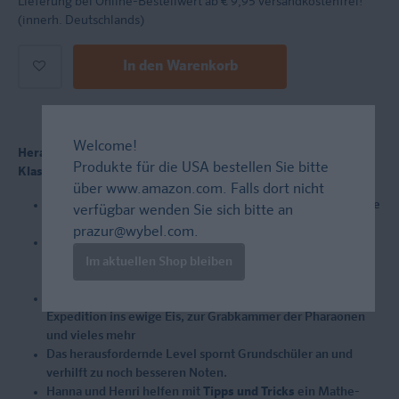
Lieferung bei Online-Bestellwert ab € 9,95
versandkostenfrei!
(innerh. Deutschlands)
In den Warenkorb
Welcome!
Herausfordernder Mathe-Knobelspaß für Kinder in der 4.
Produkte für die USA bestellen Sie bitte
Klasse
über
www.amazon.com
. Falls dort nicht
Ein
Mathe-Übungshef
t für Kinder in der 4. Klasse, die gerne
verfügbar wenden Sie sich bitte an
knobeln und weiterdenken
prazur@wybel.com
.
Extra: Spannende Sticker-Mission:
Nach jeder gelösten
Übung gibt's einen Sticker - so kommen Kinder der Lösung
Im aktuellen Shop bleiben
ihrer Mission immer näher
Spannung garantiert: Mit Henri und Hanna geht's auf
Expedition ins ewige Eis, zur Grabkammer der Pharaonen
und vieles mehr
Das herausfordernde Level spornt Grundschüler an und
verhilft zu noch besseren Noten.
Hanna und Henri helfen mit
Tipps und Tricks
ein Mathe-