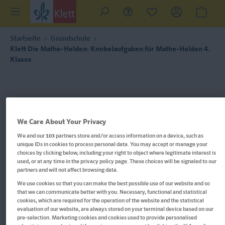
Startseite
Grundschule
Klett Die Mathe-Helden: Knobelaufgaben für Mathe-Helden 4.
Klasse
We Care About Your Privacy
We and our
103
partners store and/or access information on a device, such as
unique IDs in cookies to process personal data. You may accept or manage your
choices by clicking below, including your right to object where legitimate interest is
used, or at any time in the privacy policy page. These choices will be signaled to our
partners and will not affect browsing data.
We use cookies so that you can make the best possible use of our website and so
that we can communicate better with you. Necessary, functional and statistical
cookies, which are required for the operation of the website and the statistical
evaluation of our website, are always stored on your terminal device based on our
pre-selection. Marketing cookies and cookies used to provide personalised