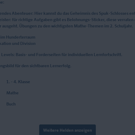
he:
nendes Abenteuer: Hier kannst du das Geheimnis des Spuk-Schlosses en
ister: für richtige Aufgaben gibt es Belohnungs-Sticker, diese verraten
r ausgeht. Übungen zu den wichtigsten Mathe-Themen im 2. Schuljahr.
n im Hunderterraum
kation und Division
 Levels: Basis- und Forderseiten für individuellen Lernfortschritt.
ngsbild für den sichtbaren Lernerfolg.
1. - 4. Klasse
Mathe
Buch
Weitere Helden anzeigen