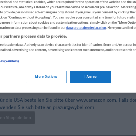
Buch
nctional and statistical cookies, which are required for the operation of the website and the sta
 our website, are always stored on your terminal device based on our pre-selection. Marketin
Format: 17,0 x 24,2 cm, 64 Seiten
to provide personalised advertising are only stored if you give us your consent by clicking the
ick on "Continue without Accepting". You can revoke your consent at any time for future visits t
ISBN: 978-3-12-949424-0
e more information about cookies and customisation options, simply click on the "More Optio
mation on data processing can be found in our
data protection declaration
. Here you can find 
Informationen für Lehrer:innen und Referendar:inn
r partners process data to provide:
10,40 CHF
eolocation data. Actively scan device characteristics for identification. Store and/or access i
onalised advertising and content, advertising and content measurement, audience research an
Sofort lieferbar
.
ers (vendors)
Lieferung bei Online-Bestellwert ab € 9,95
versandkos
More Options
I Agree
In den Warenkorb
ür die USA bestellen Sie bitte über
www.amazon.com
. Falls do
wenden Sie sich bitte an
prazur@wybel.com
.
len Shop bleiben