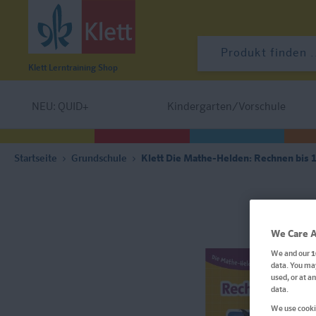
Klett Lerntraining
Shop
NEU: QUID+
Kindergarten/Vorschule
Startseite
Grundschule
Klett Die Mathe-Helden: Rechnen bis 1
We Care A
We and our
1
data. You may
used, or at a
data.
We use cookie