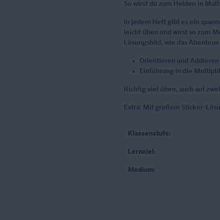
So wirst du zum Helden in Mat
In jedem Heft gibt es ein span
leicht üben und wirst so zum Me
Lösungsbild, wie das Abenteue
Orientieren und Addiere
Einführung in die Multipli
Richtig viel üben, auch auf zwei
Extra: Mit großem Sticker-Lösu
Klassenstufe:
Lernziel:
Medium: