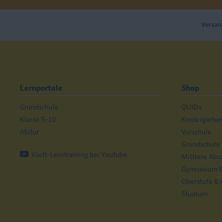
Versan
Lernportale
Shop
Grundschule
QUID+
Klasse 5-10
Kindergarte
Abitur
Vorschule
Grundschule
Klett-Lerntraining bei Youtube
Mittlere Abs
Gymnasium bi
Oberstufe & 
Studium