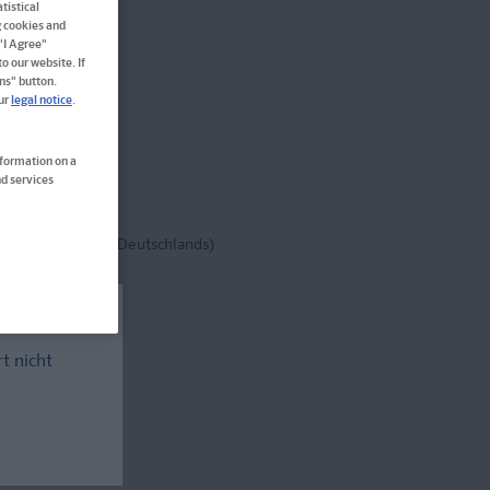
tistical
g cookies and
 "I Agree"
o our website. If
ns" button.
our
legal notice
.
en
nformation on a
d services
tenfrei!
(innerh. Deutschlands)
rt nicht