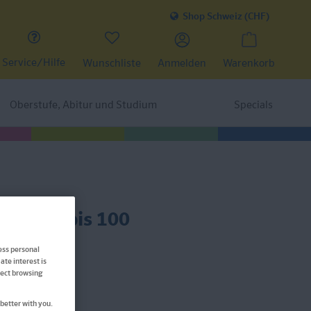
Shop Schweiz (CHF)
Service/Hilfe
Wunschliste
Anmelden
Warenkorb
Oberstufe, Abitur und Studium
Specials
echnen bis 100
ess personal
ate interest is
ffect browsing
better with you.