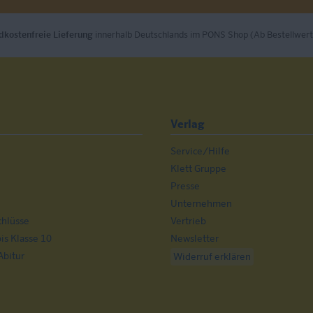
dkostenfreie Lieferung
innerhalb Deutschlands im PONS Shop (Ab Bestellwert
Verlag
Service/Hilfe
n
Klett Gruppe
Presse
Unternehmen
chlüsse
Vertrieb
s Klasse 10
Newsletter
Abitur
Widerruf erklären