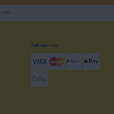
 € 9,95)
Zahlungsarten
Visa
Mastercard
Paypal
ApplePay
GooglePay