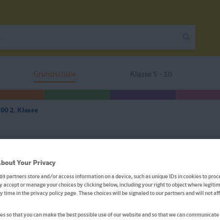
Grundschule
Klasse 5 - 10
00 2. Klasse
Klett Die Mathe-Helden: R
bout Your Privacy
2. Klasse
03
partners store and/or access information on a device, such as unique IDs in cookies to proc
 accept or manage your choices by clicking below, including your right to object where legitim
ny time in the privacy policy page. These choices will be signaled to our partners and will not a
Mathematik in der Grundschule
s so that you can make the best possible use of our website and so that we can communicate 