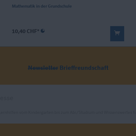
Mathematik in der Grundschule
10,40 CHF*
Newsletter
Brieffreundschaft
Lernhilfen vom Kindergarten bis zum Abi/Studium und Wissenswertes fü