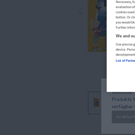
Necessary, fu
evaluation of
cookies used 
button. Or cl
you would lik
Further infor
We and ou
Use precise g
device. Pers
development
List of Partn
Welcome!
Produkte f
verfügbar 
Im aktuel
Im Buch blättern